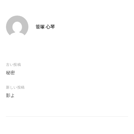
笹塚 心琴
投
古い投稿
稿
秘密
ナ
ビ
新しい投稿
影よ
ゲ
ー
シ
ョ
ン