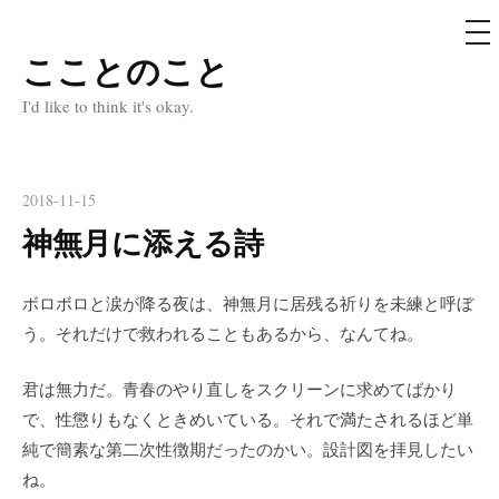
メ
ニ
ュ
こことのこと
コ
ー
ン
I'd like to think it's okay.
テ
ン
ツ
2018-11-15
へ
神無月に添える詩
ス
キ
ボロボロと涙が降る夜は、神無月に居残る祈りを未練と呼ぼ
ッ
う。それだけで救われることもあるから、なんてね。
プ
君は無力だ。青春のやり直しをスクリーンに求めてばかり
で、性懲りもなくときめいている。それで満たされるほど単
純で簡素な第二次性徴期だったのかい。設計図を拝見したい
ね。