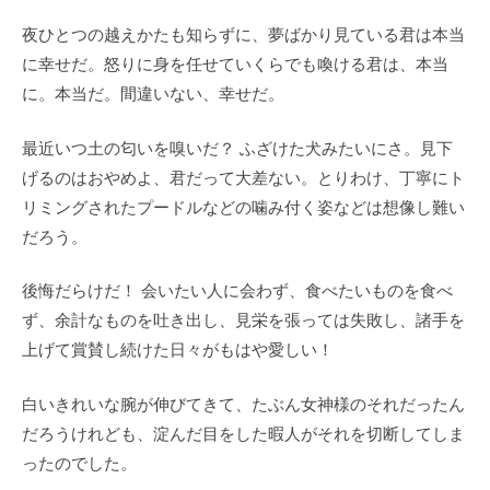
夜ひとつの越えかたも知らずに、夢ばかり見ている君は本当
に幸せだ。怒りに身を任せていくらでも喚ける君は、本当
に。本当だ。間違いない、幸せだ。
最近いつ土の匂いを嗅いだ？ ふざけた犬みたいにさ。見下
げるのはおやめよ、君だって大差ない。とりわけ、丁寧にト
リミングされたプードルなどの噛み付く姿などは想像し難い
だろう。
後悔だらけだ！ 会いたい人に会わず、食べたいものを食べ
ず、余計なものを吐き出し、見栄を張っては失敗し、諸手を
上げて賞賛し続けた日々がもはや愛しい！
白いきれいな腕が伸びてきて、たぶん女神様のそれだったん
だろうけれども、淀んだ目をした暇人がそれを切断してしま
ったのでした。