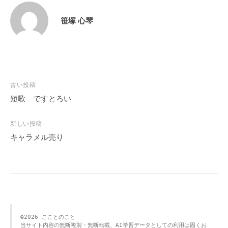
笹塚 心琴
投
古い投稿
稿
短歌 ですとろい
ナ
ビ
新しい投稿
キャラメル売り
ゲ
ー
シ
ョ
ン
©️2026 こことのこと 
当サイト内容の無断複製・無断転載、AI学習データとしての利用は固くお