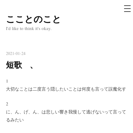
メ
ニ
ュ
こことのこと
コ
ー
ン
I'd like to think it's okay.
テ
ン
ツ
2021-01-24
へ
短歌 、
ス
キ
1
ッ
大切なことは二度言う隠したいことは何度も言って誤魔化す
プ
2
に、ん、げ、ん、は悲しい響き我慢して逃げないって言って
るみたい