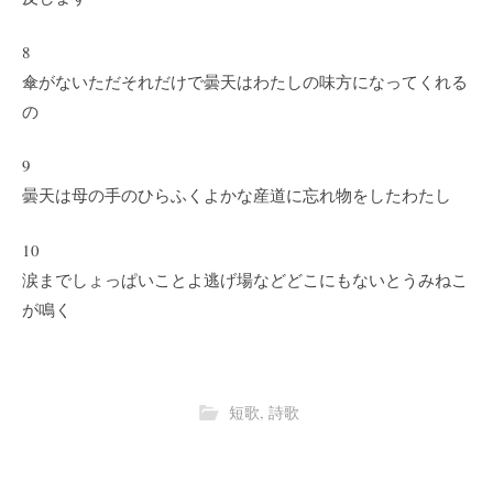
8
傘がないただそれだけで曇天はわたしの味方になってくれる
の
9
曇天は母の手のひらふくよかな産道に忘れ物をしたわたし
10
涙までしょっぱいことよ逃げ場などどこにもないとうみねこ
が鳴く
短歌
,
詩歌