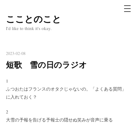
メ
ニ
ュ
こことのこと
コ
ー
ン
I'd like to think it's okay.
テ
ン
ツ
2023-02-08
へ
短歌 雪の日のラジオ
ス
キ
1
ッ
ふつおたはフランスのオタクじゃないの。「よくある質問」
プ
に入れておく？
2
大雪の予報を告げる予報士の隠せぬ笑みが音声に乗る