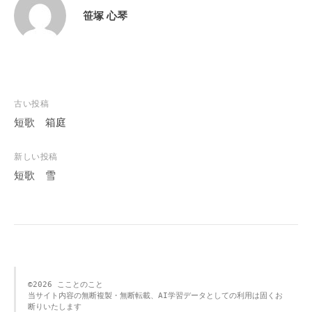
笹塚 心琴
投
古い投稿
稿
短歌 箱庭
ナ
ビ
新しい投稿
短歌 雪
ゲ
ー
シ
ョ
ン
©️2026 こことのこと 
当サイト内容の無断複製・無断転載、AI学習データとしての利用は固くお
断りいたします