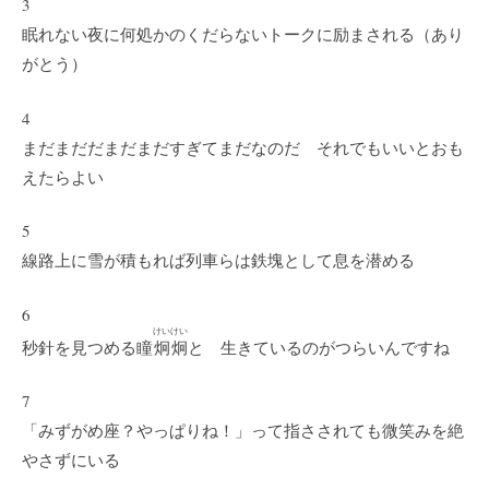
3
眠れない夜に何処かのくだらないトークに励まされる（あり
がとう）
4
まだまだだまだまだすぎてまだなのだ それでもいいとおも
えたらよい
5
線路上に雪が積もれば列車らは鉄塊として息を潜める
6
けいけい
秒針を見つめる瞳
炯炯
と 生きているのがつらいんですね
7
「みずがめ座？やっぱりね！」って指さされても微笑みを絶
やさずにいる