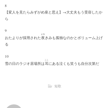
8
【変人を見たらみずがめ座と思え】→大丈夫もう受容したか
ら
9
よる
おたよりが採用された
夜
きみも孤独なのかとボリューム上げ
る
10
ここ
雪の日のラジオ居場所は
耳
にある泣くも笑うも自分次第だ
短歌