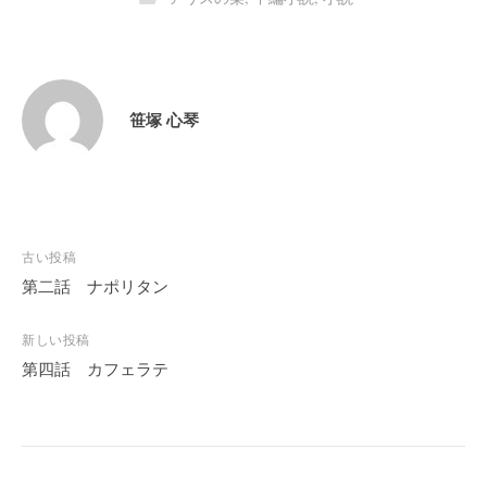
笹塚 心琴
投
古い投稿
稿
第二話 ナポリタン
ナ
ビ
新しい投稿
第四話 カフェラテ
ゲ
ー
シ
ョ
ン