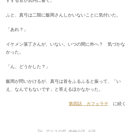
すする音が店内に響く。
ふと、真弓は二階に飯岡さんしかいないことに気付いた。
「あれ？」
イケメン落丁さんが、いない。いつの間に外へ？ 気づかな
かった。
「ん、どうかした？」
飯岡が問いかけるが、真弓は首をふるふると振って、「い
え、なんでもないです」と答えるほかなかった。
第四話 カフェラテ
に続く
アリスの栞
,
中編小説
,
小説