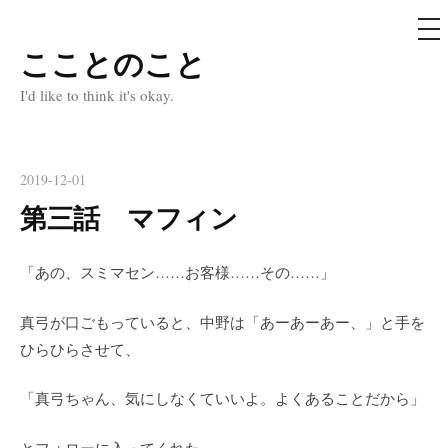
メ
ニ
ュ
こことのこと
コ
ー
ン
I'd like to think it's okay.
テ
ン
ツ
2019-12-01
へ
第三話 マフィン
ス
キ
「あの、スミマセン……お客様……その……」
ッ
プ
真弓が口ごもっていると、中野は「あーあーあー、」と手を
ひらひらさせて、
「真弓ちゃん、気にしなくていいよ。よくあることだから」
とフォローに入ってくれた。