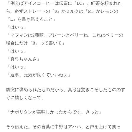
「例えばアイスコーヒーは伝票に『I.C』。紅茶を頼まれた
ら、必ずストレートの『S』かミルクの『M』かレモンの
『L』を書き添えること」
「はいっ」
「マフィンは2種類。プレーンとベリーね。これはベリーの
場合にだけ『B』って書いて」
「はいっ」
「真弓ちゃんさ」
「はいっ」
「返事、元気が良くていいねぇ」
唐突に褒められたものだから、真弓は驚きこそしたもののす
ぐに嬉しくなって、
「ナポリタンが美味しかったからです、きっと」
そう伝えた。その言葉に中野はアハハ、と声を上げて笑っ