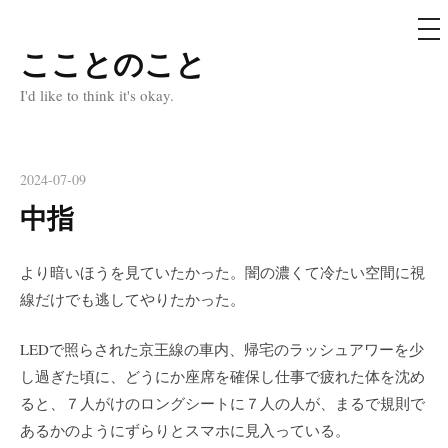
メ
ニ
ュ
こことのこと
コ
ー
ン
I'd like to think it's okay.
テ
ン
ツ
2024-07-09
へ
中指
ス
キ
より暗いほうを見ていたかった。闇の濃くて冷たい空間に視
ッ
線だけでも逃してやりたかった。
プ
LEDで照らされた京王線の車内、帰宅のラッシュアワーを少
し過ぎた頃に、どうにか座席を確保し仕事で疲れた体を沈め
ると、７人がけのロングシートに７人の人が、まるで規則で
あるかのようにずらりとスマホに見入っている。