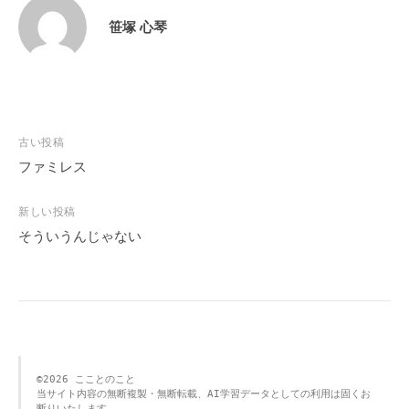
笹塚 心琴
投
古い投稿
稿
ファミレス
ナ
ビ
新しい投稿
そういうんじゃない
ゲ
ー
シ
ョ
ン
©️2026 こことのこと 
当サイト内容の無断複製・無断転載、AI学習データとしての利用は固くお
断りいたします