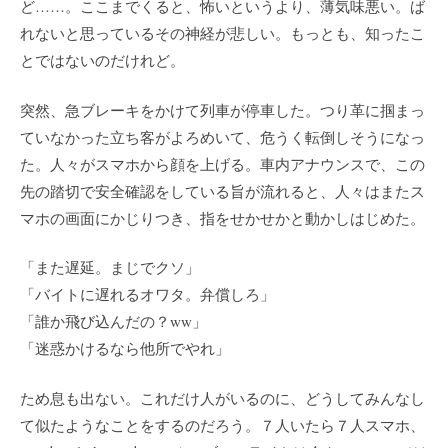
ど……。ここまでくると、怖いというより、薄気味悪い。ば
れないと思っているその神経が悲しい。もっとも、知ったこ
とではないのだけれど。
突然、急ブレーキをかけて列車が停車した。つり革に掴まっ
ていなかった立ち客がよろめいて、危うく転倒しそうになっ
た。人々がスマホから顔を上げる。車内アナウンスで、この
先の踏切で安全確認をしている旨が流れると、人々はまたス
マホの画面にかじりつき、指をせかせかと動かしはじめた。
「また遅延。まじでクソ」
「バイトに遅れるオワタ。弁償しろ」
「誰か飛び込んだの？ww」
「迷惑かけるなら他所でやれ」
ため息も出ない。これだけ人がいるのに、どうしてみんなし
て似たようなことをするのだろう。７人いたら７人スマホ、