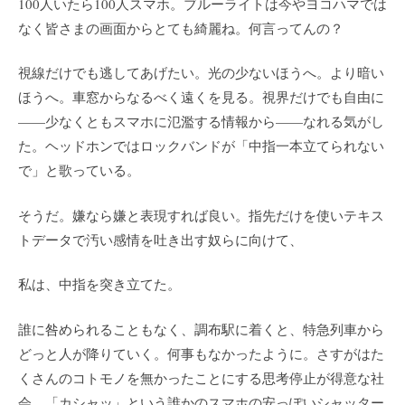
100人いたら100人スマホ。ブルーライトは今やヨコハマでは
なく皆さまの画面からとても綺麗ね。何言ってんの？
視線だけでも逃してあげたい。光の少ないほうへ。より暗い
ほうへ。車窓からなるべく遠くを見る。視界だけでも自由に
——少なくともスマホに氾濫する情報から——なれる気がし
た。ヘッドホンではロックバンドが「中指一本立てられない
で」と歌っている。
そうだ。嫌なら嫌と表現すれば良い。指先だけを使いテキス
トデータで汚い感情を吐き出す奴らに向けて、
私は、中指を突き立てた。
誰に咎められることもなく、調布駅に着くと、特急列車から
どっと人が降りていく。何事もなかったように。さすがはた
くさんのコトモノを無かったことにする思考停止が得意な社
会。「カシャッ」という誰かのスマホの安っぽいシャッター