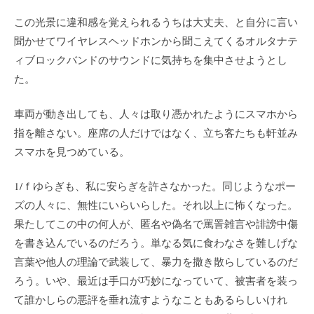
この光景に違和感を覚えられるうちは大丈夫、と自分に言い
聞かせてワイヤレスヘッドホンから聞こえてくるオルタナテ
ィブロックバンドのサウンドに気持ちを集中させようとし
た。
車両が動き出しても、人々は取り憑かれたようにスマホから
指を離さない。座席の人だけではなく、立ち客たちも軒並み
スマホを見つめている。
1/ｆゆらぎも、私に安らぎを許さなかった。同じようなポー
ズの人々に、無性にいらいらした。それ以上に怖くなった。
果たしてこの中の何人が、匿名や偽名で罵詈雑言や誹謗中傷
を書き込んでいるのだろう。単なる気に食わなさを難しげな
言葉や他人の理論で武装して、暴力を撒き散らしているのだ
ろう。いや、最近は手口が巧妙になっていて、被害者を装っ
て誰かしらの悪評を垂れ流すようなこともあるらしいけれ