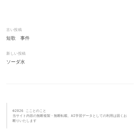
投
古い投稿
稿
短歌 事件
ナ
ビ
新しい投稿
ソーダ水
ゲ
ー
シ
ョ
ン
©️2026 こことのこと 
当サイト内容の無断複製・無断転載、AI学習データとしての利用は固くお
断りいたします