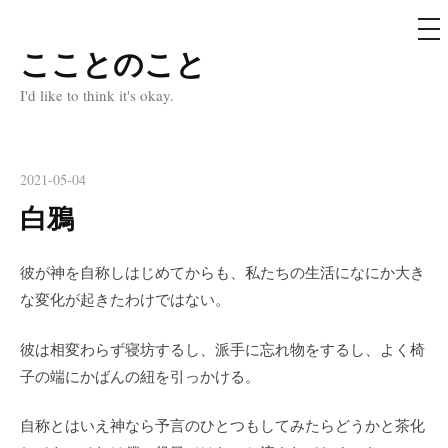
メ
ニ
ュ
こことのこと
コ
ー
ン
I'd like to think it's okay.
テ
ン
ツ
2021-05-04
へ
白鴉
ス
キ
彼が神を自称しはじめてからも、私たちの生活になにか大き
ッ
な変化が起きたわけではない。
プ
彼は相変わらず寝坊するし、派手に忘れ物をするし、よく椅
子の端にかばんの紐を引っかける。
自称とはいえ神なら予言のひとつもしてみたらどうかと茶化