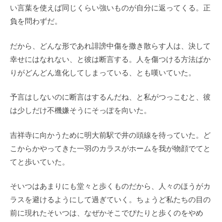
い言葉を使えば同じくらい強いものが自分に返ってくる。正
負を問わずだ。
だから、どんな形であれ誹謗中傷を撒き散らす人は、決して
幸せにはなれない、と彼は断言する。人を傷つける方法ばか
りがどんどん進化してしまっている、とも嘆いていた。
予言はしないのに断言はするんだね、と私がつっこむと、彼
は少しだけ不機嫌そうにそっぽを向いた。
吉祥寺に向かうために明大前駅で井の頭線を待っていた。ど
こからかやってきた一羽のカラスがホームを我が物顔でてと
てと歩いていた。
そいつはあまりにも堂々と歩くものだから、人々のほうがカ
ラスを避けるようにして過ぎていく。ちょうど私たちの目の
前に現れたそいつは、なぜかそこでぴたりと歩くのをやめ